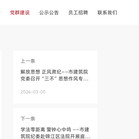
新
党群建设
公示公告
员工招聘
联系我们
上一条
解放思想 正风肃纪——市建筑院
党委召开“三不”思想作风专题
教...
2024-03-05
下一条
学法零距离 警钟心中鸣 ——市建
筑院纪委赴锦江区法院开展庭