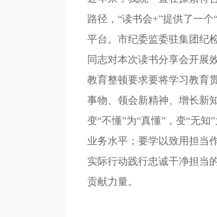
路径，
“
读书会
+”
提供了一个
平台
。市纪委监委驻集团纪
同志对本次读书分享会开展
教育整顿要求要将学习教育
事物、领会新精神、增长新
变
“不懂”为“真懂”，变“无
业务水平；要学以致用担当
实际行动践行忠诚干净担当
贡献力量。