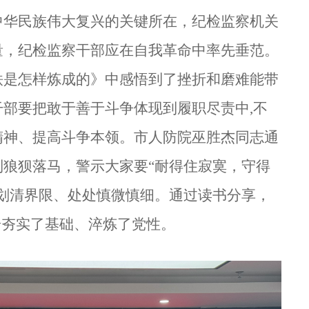
中华民族伟大复兴的关键所在，纪检监察机关
量，纪检监察干部应在自我革命中率先垂范。
铁是怎样炼成的》中感悟到了挫折和磨难能带
干部要把敢于善于斗争体现到履职尽责中
,不
精神、提高斗争本领。市人防院巫胜杰同志通
狼狈落马，警示大家要“耐得住寂寞，守得
划清界限、处处慎微慎细。
通过读书分享，
步
夯实了基础、淬炼了党性
。