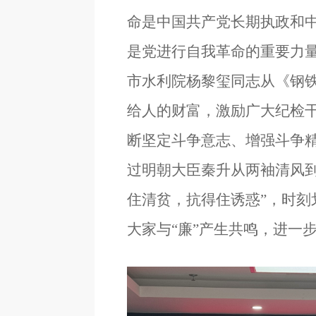
命是中国共产党长期执政和
是党进行自我革命的重要力
市水利院杨黎玺同志从《钢
给人的财富，激励广大纪检
断坚定斗争意志、增强斗争
过明朝大臣秦升从两袖清风到
住清贫，抗得住诱惑”，时刻
大家与
“
廉
”
产生共鸣，进一