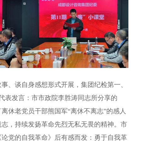
故事、
谈自身感想
形式
开展
，集团纪检第一、
代表发言：市市政院李胜涛同志所分享的
了
离休老
党员干部熊国军
“离休不离志”的感人
遗志，
持续
发扬革命先烈无私无畏的精神
。
市
《论党的自我革命》后有感而发：
勇于自我革