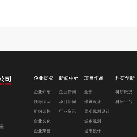
企业概况
新闻中心
项目作品
科研创新
企业介绍
企业新闻
全部
科研概况
领导团队
项目新闻
建筑设计
科研平台
组织架构
行业资讯
景观规划设计
企业文化
城乡规划
座
企业荣誉
城市设计