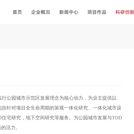
首页
企业概况
新闻中心
项目作品
科研创
践行公园城市示范区发展理念为核心动力，为业主提供以
包括针对项目全生命周期的策规一体化研究、一体化城市设
D住宅研究，地下空间研究等服务。为公园城市发展与TOD
新的活力。