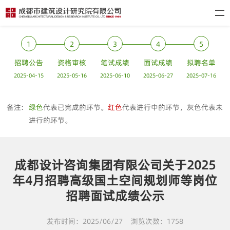
1
2
3
4
5
招聘公告
资格审核
笔试成绩
面试成绩
拟聘名单
2025-04-15
2025-05-16
2025-06-10
2025-06-27
2025-07-16
备注:
绿色
代表已完成的环节。
红色
代表进行中的环节，灰色代表未
进行的环节。
成都设计咨询集团有限公司关于2025
年4月招聘高级国土空间规划师等岗位
招聘面试成绩公示
发布时间：2025/06/27
浏览次数：1758