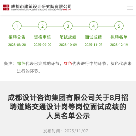
1
2
3
4
5
招聘公告
资格审核
笔试成绩
面试成绩
拟聘名单
2025-08-20
2025-09-09
2025-10-09
2025-11-07
2025-12-19
备注:
绿色
代表已完成的环节。
红色
代表进行中的环节，灰色代表未
进行的环节。
成都设计咨询集团有限公司关于8月招
聘道路交通设计岗等岗位面试成绩的
人员名单公示
发布时间：2025/11/07