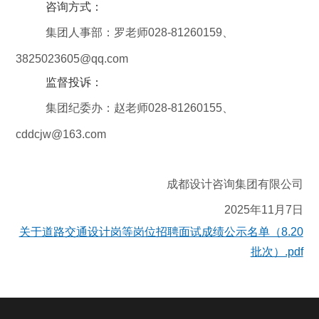
咨询方式：
集团人事部：罗老师
028-81260159
、
3825023605@qq.com
监督投诉：
集团纪委办：赵老师
028-81260155
、
cddcjw@163.com
成都设计咨询集团有限
公司
2025
年
11
月
7
日
关于道路交通设计岗等岗位招聘面试成绩公示名单（8.20
批次）.pdf