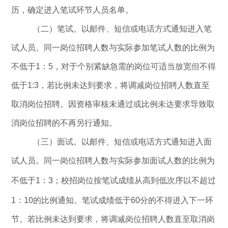
历，确定进入笔试环节人员名单。
（二）笔试。
以邮件、短信或电话方式通知进入笔
试人员。同一岗位招聘人数与实际参加笔试人数的比例为
不低于
1
：
5
，
对于个别紧缺急需的岗位可适当放宽但不得
低于
1:3
，
若比例未达到要求，将调减岗位招聘人数直至
取消岗位招聘。因资格审核未通过或比例未达要求导致取
消岗位招聘的不再另行通知。
（三）面试。
以邮件、短信或电话方式通知进入面
试人员。同一岗位招聘人数与实际参加面试人数的比例为
不低于
1
：
3
；
校招岗位
按
笔试成绩
从高到低次序
以不超过
1
：
10
的比例通知
。
笔试成绩低于
60
分的不得进入下一环
节
。若比例未达到要求，将调减岗位招聘人数直至取消岗