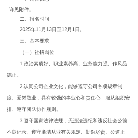
详见附件。
二、报名时间
2025
年
11
月
13
日至
12
月
1
日。
三、基本要求
（
一
）
社招岗位
1.
政
治素质好、职业素养高、业务能力强、作风品
德正。
2.
认同公司企业文化，能够遵守公司各项规章制
度、爱岗敬业，具有较强的事业心和责任心。服从组织安
排、遵守团队协作规则。
3.
遵守国家法律法规，无违法违纪和违反社会公德
不良记录。遵守廉洁从业有关规定、勤勉尽责、公道正