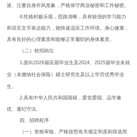
派、注重自身作风形象，严格保守商业秘密和工作秘密。
4.
性格积极乐观，思路清晰，具有较强的学习能力
和语言文字表达能力，能快速适应工作环境。身心健康，
具有良好的心理素质和能够正常履职的身体素质。
（
二
）
校招岗位
1.
面向
2026
届应届毕业生及
2024
、
2025
届毕业未就
业（未缴纳社会保险）硕士研究生及以上学历优秀毕业
生
。
2.
具有中华人民共和国国籍，爱党爱国、品学兼
优、遵纪守法。
四
、招聘程序
（一）资格审核。
严格按照有关规定和原则筛选简