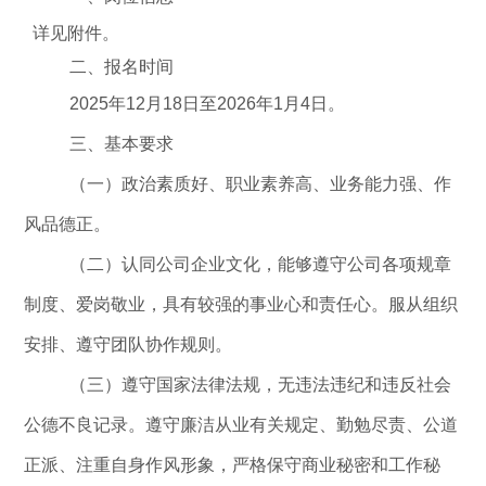
详见附件。
二、报名时间
2025
年
12
月
18
日至
2026
年
1
月
4
日。
三、基本要求
（
一
）
政
治素质好、职业素养高、业务能力强、作
风品德正。
（
二
）
认同公司企业文化，能够遵守公司各项规章
制度、爱岗敬业，具有较强的事业心和责任心。服从组织
安排、遵守团队协作规则。
（
三
）
遵守国家法律法规，无违法违纪和违反社会
公德不良记录。遵守廉洁从业有关规定、勤勉尽责、公道
正派、注重自身作风形象，严格保守商业秘密和工作秘