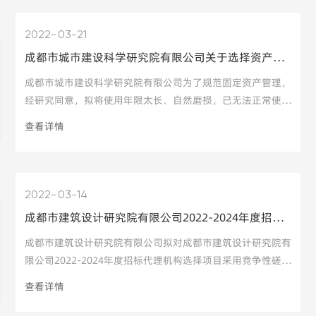
应在成都市
2022
03-21
成都市城市建设科学研究院有限公司关于选择资产评估机构的公告
成都市城市建设科学研究院有限公司为了规范固定资产管理，
经研究同意，拟将使用年限太长、自然磨损，已无法正常使用
并达到报废年限要求的电子设备、机械设备、办公设备以及其
查看详情
他设备按程序作报废处置。现就待报废资产选择评估机构进行
评估，相关事宜如下。
2022
03-14
成都市建筑设计研究院有限公司2022-2024年度招标代理机构选择项目竞争性磋商邀请公告
一、资格要求
成都市建筑设计研究院有限公司拟对成都市建筑设计研究院有
限公司2022-2024年度招标代理机构选择项目采用竞争性磋商
方式进行采购，特邀请合格的供应商参加该项目的竞争性磋
查看详情
(一）评估机构办公地点应在成都市
商，本项目设置3名成交供应商。