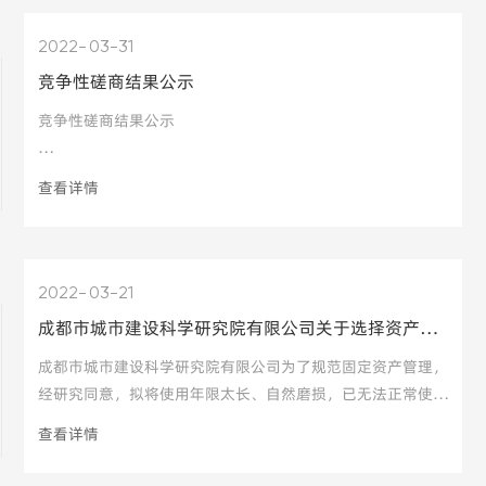
2022
03-31
竞争性磋商结果公示
竞争性磋商结果公示
查看详情
成都市建筑设计研究院有限公司2022-2024年度招标代理机构
选择项目，发出竞争性磋商邀请后，共有6家单位参与比选，
评审工作已于2022年3月29日结束。经评审委员会综合评审，
现将比选结果公示如下：
2022
03-21
成都市城市建设科学研究院有限公司关于选择资产评估机构的公告
中选人：四川昌正工程咨询有限公司
成都市城市建设科学研究院有限公司为了规范固定资产管理，
经研究同意，拟将使用年限太长、自然磨损，已无法正常使用
并达到报废年限要求的电子设备、机械设备、办公设备以及其
查看详情
四川中诚瑞招标代理有限责任公司
他设备按程序作报废处置。现就待报废资产选择评估机构进行
评估，相关事宜如下。 一、资格要求 (一）评估机构办公地点