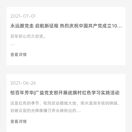
2021
07-01
永远跟党走 启航新征程 热烈庆祝中国共产党成立100周年
百年初心历久弥坚。
查看详情
百年风华
2021
06-26
恰百年芳华|广益党支部开展战旗村红色学习实践活动
从上海石库门到嘉兴南湖
这是红色的季节，和风吹动蓉城大地，雨水滋润丰收的锦城，
划破云层的光辉像镰刀斧头映射出的
查看详情
一艘小小红船承载人民重托、民族希望