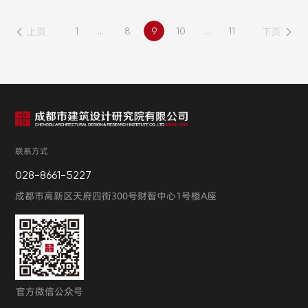
金色光芒。
上页
下页
1
...
8
9
10
...
11
越过急流险滩，穿过惊涛骇浪
成为领航中国行稳致远的巍巍巨轮
为庆祝中国共产党成立100周年，七一前夕，成都广益技术咨
询有
带领中华儿女开启社会主义现代化新征程
联系方式
028-8661-5227
成都市高新区天府四街300号财智中心1号楼A座
值此建党百年之际
官方微信公众号
市建筑院人