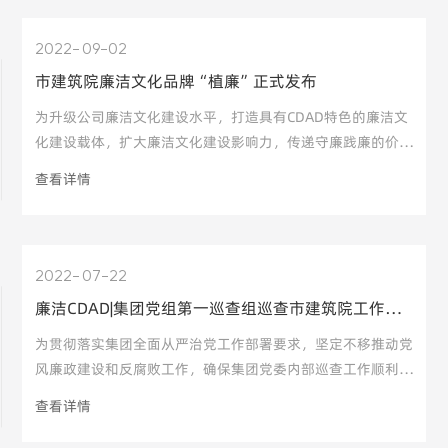
家园”植树节主题活动。
2022
09-02
市建筑院廉洁文化品牌“植廉”正式发布
为升级公司廉洁文化建设水平，打造具有CDAD特色的廉洁文
化建设载体，扩大廉洁文化建设影响力，传递守廉践廉的价值
理念，开辟廉洁文化教育阵地，市建筑院纪委创建的廉洁品
查看详情
牌“植廉”正式发布。
2022
07-22
廉洁CDAD|集团党组第一巡查组巡查市建筑院工作动员会召开
为贯彻落实集团全面从严治党工作部署要求，坚定不移推动党
风廉政建设和反腐败工作，确保集团党委内部巡查工作顺利有
序进行，按照集团党委第一巡查组工作安排部署，2022年7月
查看详情
19日下午，集团党委第一巡查组巡查市建筑院工作动员会召
开。集团党委委员、纪委书记邵旺同志，集团党委第一巡查组