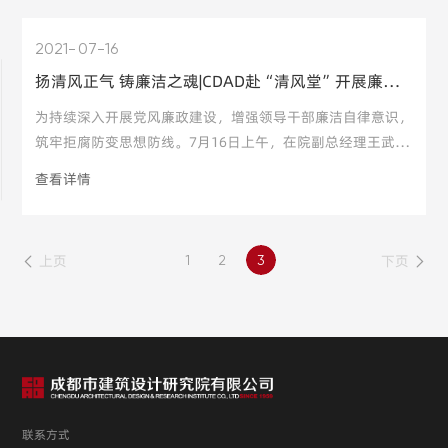
廉洁的节日氛围。
2021
07-16
扬清风正气 铸廉洁之魂|CDAD赴“清风堂”开展廉洁教育活动
为持续深入开展党风廉政建设，增强领导干部廉洁自律意识，
筑牢拒腐防变思想防线。7月16日上午，在院副总经理王武的
带领下，30余名党员领导干部前往四川省国企反腐倡廉主题
查看详情
教育展示点“清风堂”开展警示教育活动。
上页
下页
1
2
3
以“清风铸廉”为主线的“清风堂”庄严肃穆，各参会同志在
讲解员的引导下，依次参观了“激浊扬
联系方式