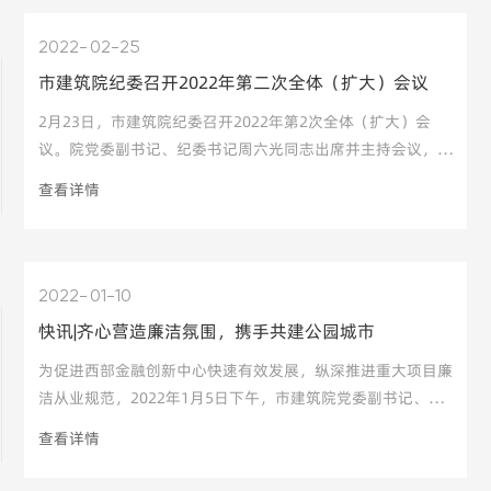
2022
02-25
市建筑院纪委召开2022年第二次全体（扩大）会议
2月23日，市建筑院纪委召开2022年第2次全体（扩大）会
议。院党委副书记、纪委书记周六光同志出席并主持会议，院
纪委委员、各党支部书记及支部纪检委员参会。 会上，周六
查看详情
光同志带头领学了市纪委十三届十次全会会议公报内容及施小
琳同志、刘光辉同志在会上的重要讲话精神。
2022
01-10
快讯|齐心营造廉洁氛围，携手共建公园城市
为促进西部金融创新中心快速有效发展，纵深推进重大项目廉
洁从业规范，2022年1月5日下午，市建筑院党委副书记、副
总经理周六光一行参加成都东部集团有限公司组织召开的“重
查看详情
大项目节前廉洁从业提醒专题会”，并签署《廉洁从业承诺
书》，与东部集团一起筑牢防腐拒变思想防线，共同营造清正