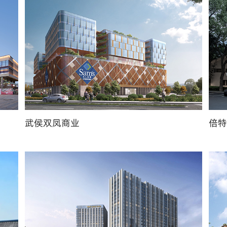
武侯双凤商业
倍