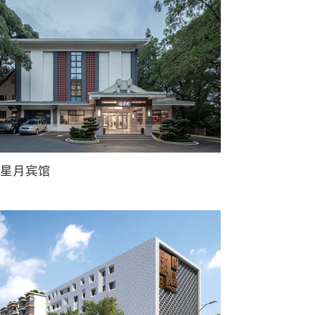
特星月宾馆