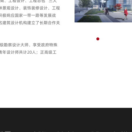
咨询、工程设计、工程总包”三大
林景观设计、装饰装修设计、工程
积极响应国家一带一路等发展战
名建筑设计机构建立了长期合作关
省级勘察设计大师、享受政府特殊
青年设计师共计20人；正高级工
、一级注册结构工程师、注册造价
乡规划师、注册咨询师等270余
市级优秀设计和科研成果奖400多
国家首批装配式建筑示范产业基
年获评四川省企业技术中心。
更新、建筑工业化、建筑数智化应
中积极进行BIM技术、绿色建筑
究，主编或参编100余项国家、
方向的科研研究，承担多项部级、