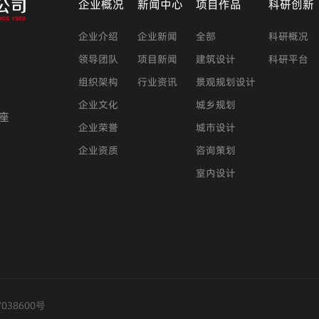
发明及实用新型专利100余项。
企业概况
新闻中心
项目作品
科研创新
企业介绍
企业新闻
全部
科研概况
持、分享”的核心价值观，秉
增强核心竞争力，为实现“成为中
领导团队
项目新闻
建筑设计
科研平台
提供全过程一体化设计咨询服务的
组织架构
行业资讯
景观规划设计
企业文化
城乡规划
座
企业荣誉
城市设计
企业资质
咨询策划
室内设计
7038600号