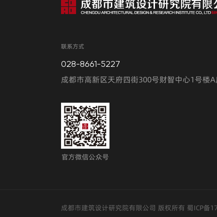
省市级科研课题的研究工作。截止目前，CDAD拥有
在新的发展时期， CDAD将坚持“创新、激情、坚
承“构想城市未来，创造宜居空间”的使命，不断
联系方式
国城市建设领域领先的、以工程设计咨询为核心，
高科技、创新型企业”愿景而不懈努力。
028-8661-5227
成都市高新区天府四街300号财智中心1号楼A
官方微信公众号
成都市建筑设计研究院有限公司 版权所有
蜀ICP备1