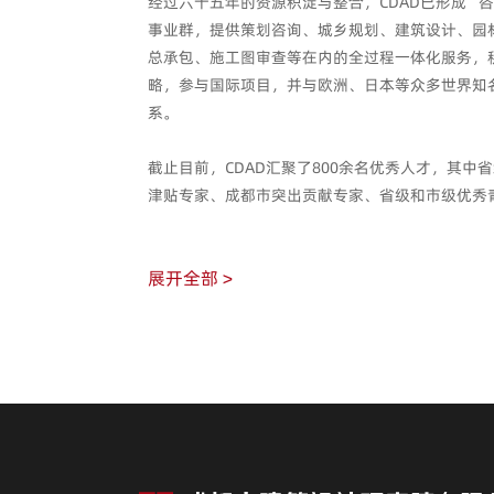
经过六十五年的资源积淀与整合，CDAD已形成“
事业群，提供策划咨询、城乡规划、建筑设计、园
总承包、施工图审查等在内的全过程一体化服务，
略，参与国际项目，并与欧洲、日本等众多世界知
系。
截止目前，CDAD汇聚了800余名优秀人才，其中
津贴专家、成都市突出贡献专家、省级和市级优秀
程师、高级工程师200余人；国家一级注册建筑师
工程师、注册设备工程师、注册电气工程师、注册城
展开全部 >
人。近年来， CDAD先后获国家级、省（部）级、
项，工程项目获得广泛的社会认同。2017年入选
地、四川省首批全过程工程咨询试点企业。2024
在科技创新的道路上，CDAD相继成立了城市有机
用、公园城市景观建筑等多个研究中心，在设计过程
技术、建筑工业化等新技术在建筑中应用的探索和研
省、市设计规范、规程及地方设计标准；开展多个