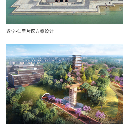
遂宁•仁里片区方案设计