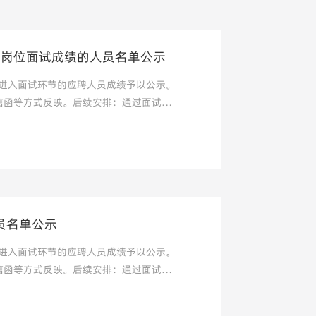
等岗位面试成绩的人员名单公示
对进入面试环节的应聘人员成绩予以公示。
、信函等方式反映。后续安排：通过面试的
聘名单，具体时间及方式将以邮件、电话或
q.com监督投诉：集团纪委办：赵老师028-
员名单公示
对进入面试环节的应聘人员成绩予以公示。
、信函等方式反映。后续安排：通过面试的
聘名单，具体时间及方式将以邮件、电话或
q.com监督投诉：集团纪委办：赵老师028-