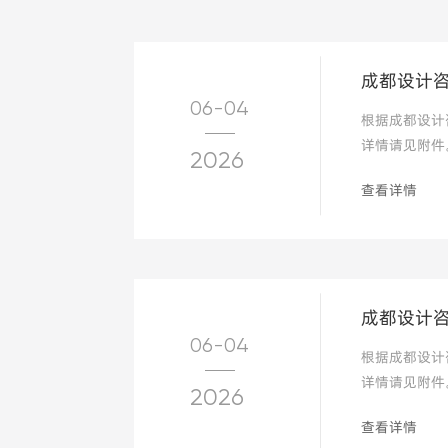
成都设计咨
06-04
根据成都设计
详情请见附件
2026
人员将进入后
查看详情
短信等方式通知
81260155
成都设计咨
06-04
根据成都设计
详情请见附件
2026
人员将进入后
查看详情
短信等方式通知