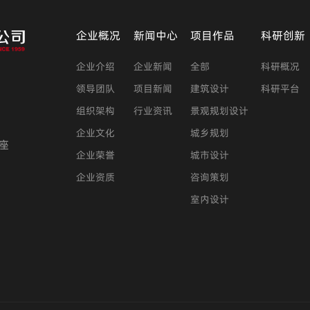
企业概况
新闻中心
项目作品
科研创新
企业介绍
企业新闻
全部
科研概况
领导团队
项目新闻
建筑设计
科研平台
组织架构
行业资讯
景观规划设计
企业文化
城乡规划
座
企业荣誉
城市设计
企业资质
咨询策划
室内设计