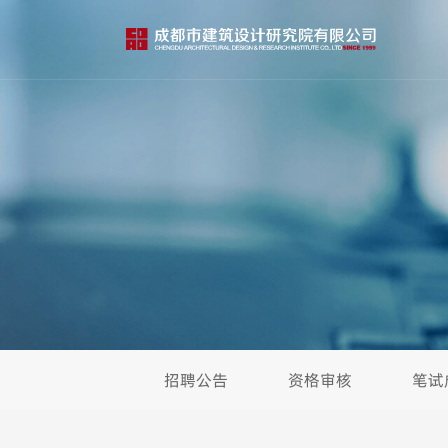
招聘公告
资格审核
笔试