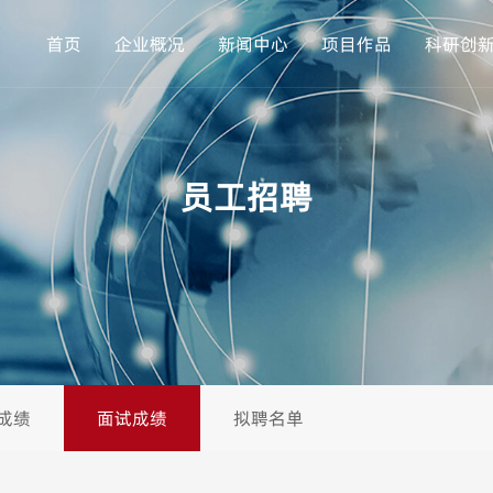
首页
企业概况
新闻中心
项目作品
科研创
员工招聘
成绩
面试成绩
拟聘名单