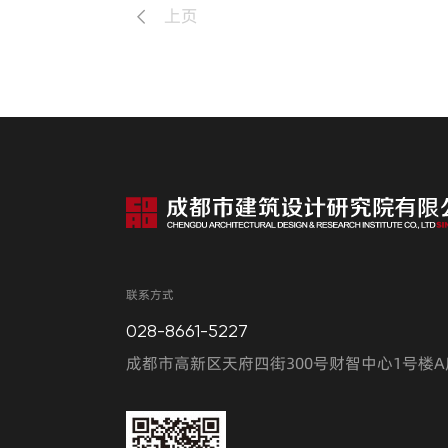
上页
联系方式
028-8661-5227
成都市高新区天府四街300号财智中心1号楼A