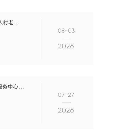
CDAD城市更新实践 | 从“工人村” 到“幸福里”：成都工人村老旧小区改造项目
08-03
2026
项目动态 | 设计服务国资国企生态协同，市国资国企联络服务中心正式对外开放
07-27
2026