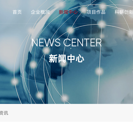
首页
企业概况
新闻中心
项目作品
科研创
NEWS CENTER
新闻中心
资讯