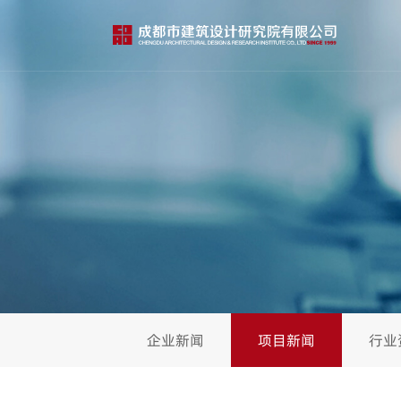
企业新闻
项目新闻
行业