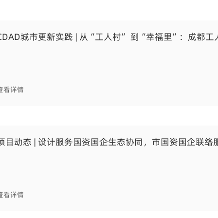
查看详情
查看详情